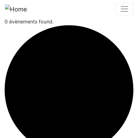
Bernard Richter
0 évènements found.