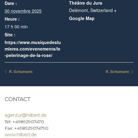
Théâtre du Jura
Date :
Delémont
,
Switzerland
+
30 novembre 2025
Google Map
Heure :
17 h 00 min
Site :
https://www.musiquedeslu
mieres.com/evenements/le
-pelerinage-de-la-rose/
R. Schumann
R. Schumann
CONTACT
agentur@hilbert.de
Tél: +49892907470
Fax: +498929074790
www.hilbert.de