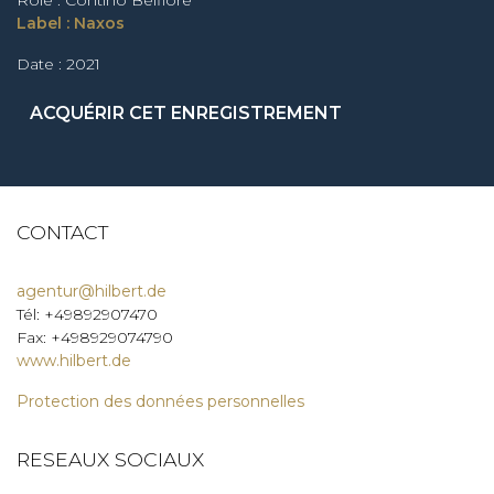
Rôle : Contino Belfiore
Label : Naxos
Date : 2021
ACQUÉRIR CET ENREGISTREMENT
CONTACT
agentur@hilbert.de
Tél: +49892907470
Fax: +498929074790
www.hilbert.de
Protection des données personnelles
RESEAUX SOCIAUX